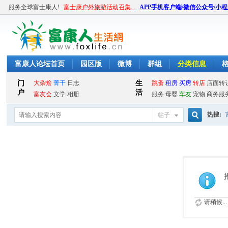
服务全球富士康人!
富士康户外旅游活动召集...
APP手机客户端/微信公众号/小
富康人论坛首页
园区版
微博
群组
分类信息
热搜:
帖子
搜
索
请稍候...