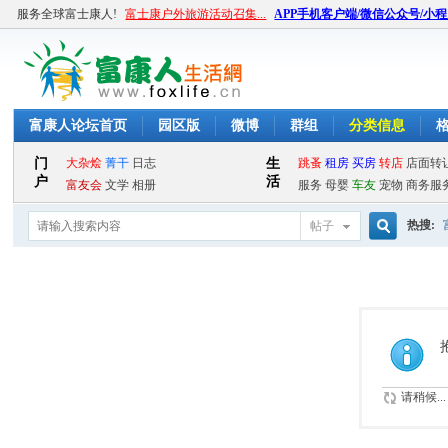
服务全球富士康人!
富士康户外旅游活动召集...
APP手机客户端/微信公众号/小
富康人论坛首页
园区版
微博
群组
分类信息
热搜:
帖子
搜
索
请稍候...