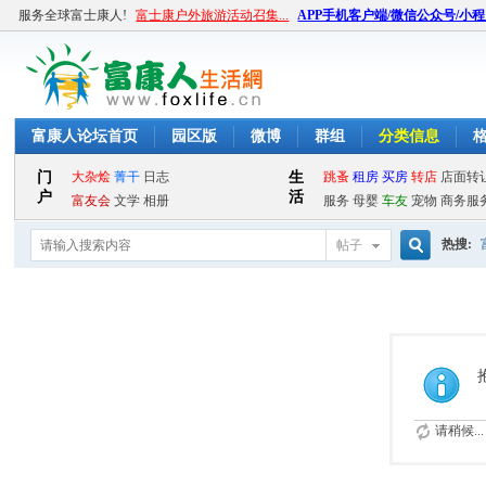
服务全球富士康人!
富士康户外旅游活动召集...
APP手机客户端/微信公众号/小
富康人论坛首页
园区版
微博
群组
分类信息
热搜:
帖子
搜
索
请稍候...