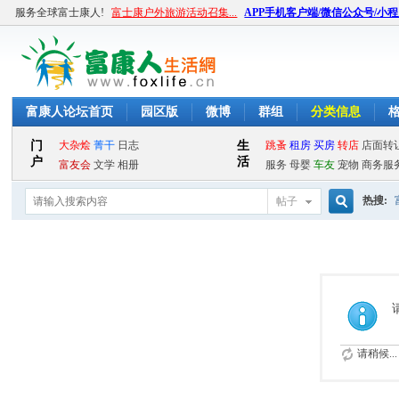
服务全球富士康人!
富士康户外旅游活动召集...
APP手机客户端/微信公众号/小
富康人论坛首页
园区版
微博
群组
分类信息
热搜:
帖子
搜
索
请稍候...