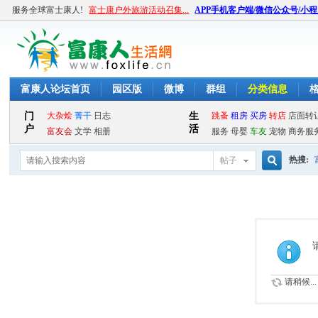
服务全球富士康人!
富士康户外旅游活动召集...
APP手机客户端/微信公众号/小
富康人论坛首页
园区版
微博
群组
分类信息
热搜:
帖子
搜
索
请稍候...