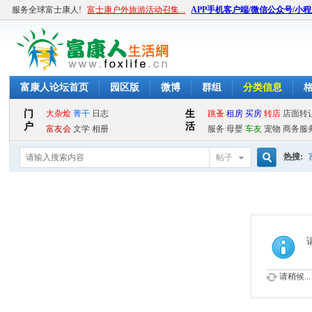
服务全球富士康人!
富士康户外旅游活动召集...
APP手机客户端/微信公众号/小
富康人论坛首页
园区版
微博
群组
分类信息
热搜:
帖子
搜
索
请稍候...