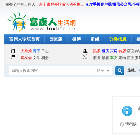
服务全球富士康人!
富士康户外旅游活动召集...
APP手机客户端/微信公众号/小
富康人论坛首页
园区版
微博
群组
分类信息
热搜:
帖子
搜
索
请稍候...