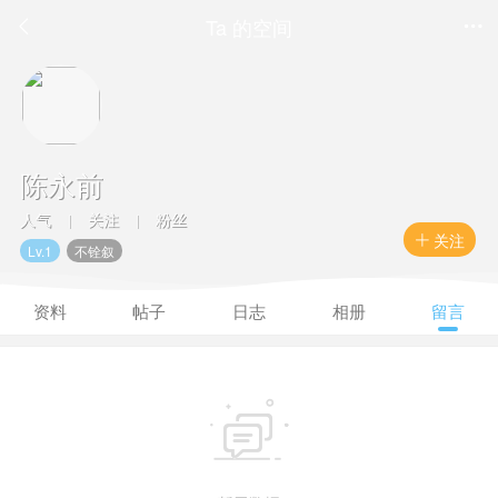
Ta 的空间


陈永前
人气
关注
粉丝
|
|
关注

Lv.1
不铨叙
资料
帖子
日志
相册
留言
