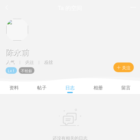
Ta 的空间


陈永前
人气
关注
粉丝
|
|
关注

Lv.1
不铨叙
资料
帖子
日志
相册
留言

还没有相关的日志