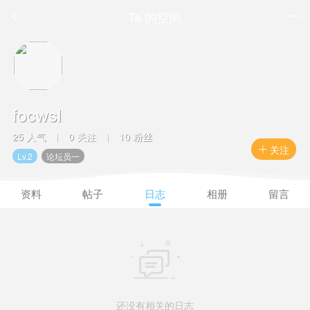
Ta 的空间


focwsl
25 人气
0 关注
10 粉丝
|
|
关注

Lv.2
论坛员一
资料
帖子
日志
相册
留言

还没有相关的日志