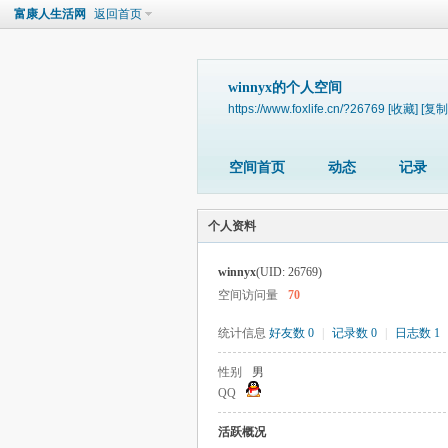
富康人生活网
返回首页
winnyx的个人空间
https://www.foxlife.cn/?26769
[收藏]
[复制
空间首页
动态
记录
个人资料
winnyx
(UID: 26769)
空间访问量
70
统计信息
好友数 0
|
记录数 0
|
日志数 1
性别
男
QQ
活跃概况