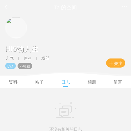
Ta 的空间


HI5动人生
人气
关注
粉丝
|
|
关注

Lv.1
不铨叙
资料
帖子
日志
相册
留言

还没有相关的日志