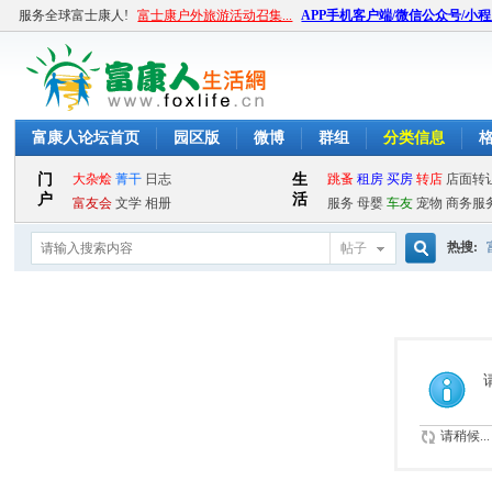
服务全球富士康人!
富士康户外旅游活动召集...
APP手机客户端/微信公众号/小
富康人论坛首页
园区版
微博
群组
分类信息
热搜:
帖子
搜
索
请稍候...