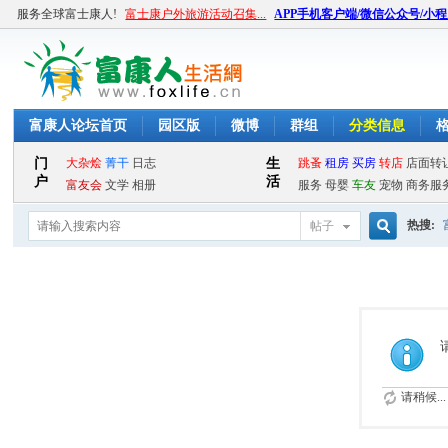
服务全球富士康人!
富士康户外旅游活动召集...
APP手机客户端/微信公众号/小
富康人论坛首页
园区版
微博
群组
分类信息
热搜:
帖子
搜
索
请稍候...