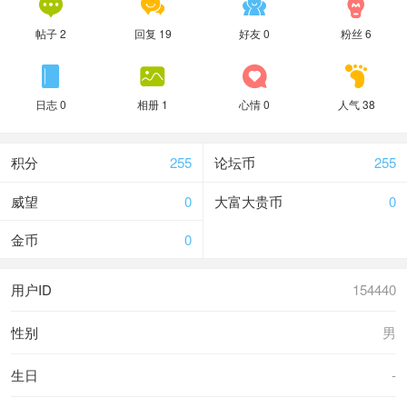




帖子 2
回复 19
好友 0
粉丝 6




日志 0
相册 1
心情 0
人气 38
积分
255
论坛币
255
威望
0
大富大贵币
0
金币
0
用户ID
154440
性别
男
生日
-