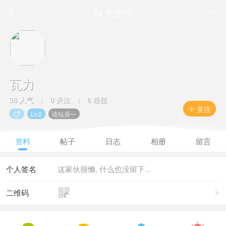
Ta 的空间


瓦力
38 人气
0 关注
6 粉丝
|
|
关注

Lv.2
论坛员一

资料
帖子
日志
相册
留言
个人签名
这家伙很懒, 什么也没留下...

二维码
