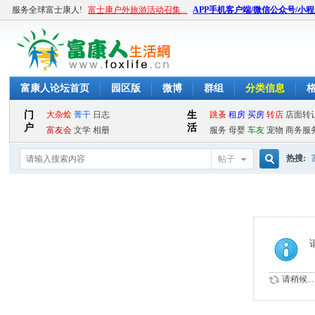
服务全球富士康人!
富士康户外旅游活动召集...
APP手机客户端/微信公众号/小
富康人论坛首页
园区版
微博
群组
分类信息
热搜:
帖子
搜
索
请稍候...