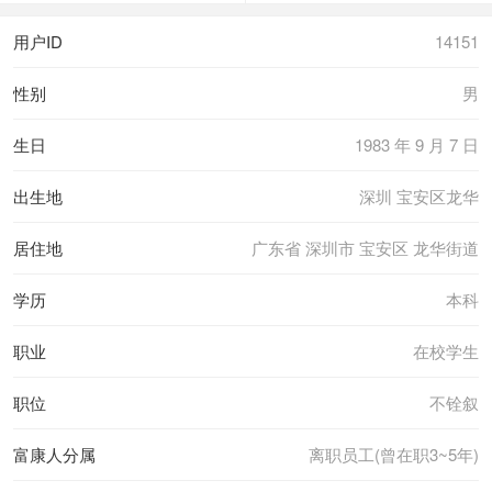
用户ID
14151
性别
男
生日
1983 年 9 月 7 日
出生地
深圳 宝安区龙华
居住地
广东省 深圳市 宝安区 龙华街道
学历
本科
职业
在校学生
职位
不铨叙
富康人分属
离职员工(曾在职3~5年)