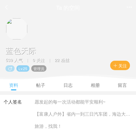
Ta 的空间


蓝色天际
539 人气
0 关注
22 粉丝
|
|
关注

Lv.25
管理员

资料
帖子
日志
相册
留言
个人签名
愿发起的每一次活动都能平安顺利~
【富康人户外】省内一到三日汽车团，海边大型团队【趣之旅】
旅游，找我！