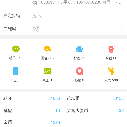
qq：63859311，手机：13510706230 短号：766035
自定头衔
蓝 天

二维码





帖子 316
回复 567
好友 12
粉丝 22




日志 0
相册 1
心情 0
人气 539
积分
31686
论坛币
30158
威望
10
大富大贵币
32
金币
1328