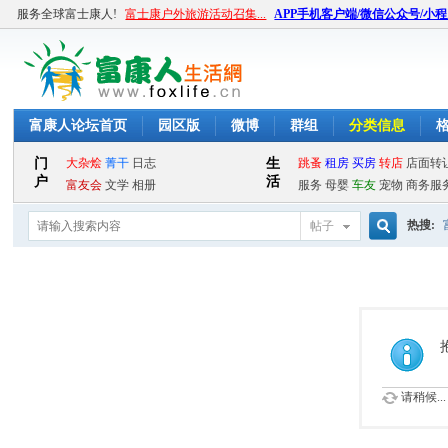
服务全球富士康人!
富士康户外旅游活动召集...
APP手机客户端/微信公众号/小
富康人论坛首页
园区版
微博
群组
分类信息
热搜:
帖子
搜
索
请稍候...