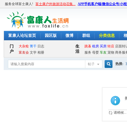
服务全球富士康人!
富士康户外旅游活动召集...
APP手机客户端/微信公众号/小
富康人论坛首页
园区版
微博
群组
分类信息
热搜:
帖子
搜
索
请稍候...