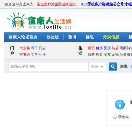
服务全球富士康人!
富士康户外旅游活动召集...
APP手机客户端/微信公众号/小
富康人论坛首页
园区版
微博
群组
分类信息
热搜:
帖子
搜
索
请稍候...