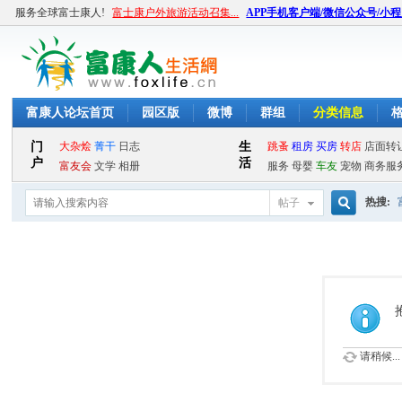
服务全球富士康人!
富士康户外旅游活动召集...
APP手机客户端/微信公众号/小
富康人论坛首页
园区版
微博
群组
分类信息
热搜:
帖子
搜
索
请稍候...