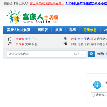
服务全球富士康人!
富士康户外旅游活动召集...
APP手机客户端/微信公众号/小
富康人论坛首页
园区版
微博
群组
分类信息
热搜:
帖子
搜
索
请稍候...