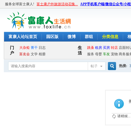
服务全球富士康人!
富士康户外旅游活动召集...
APP手机客户端/微信公众号/小
富康人论坛首页
园区版
微博
群组
分类信息
热搜:
帖子
搜
索
请稍候...