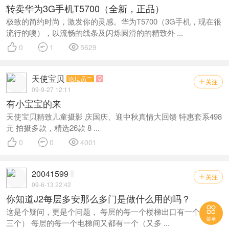
转卖华为3G手机T5700（全新，正品）
极致的简约时尚，激发你的灵感。华为T5700（3G手机，现在很
流行的噢），以流畅的线条及闪烁圆滑的的精致外 ...



0
1
5629
天使宝贝
论坛员二

关注

09-9-27 12:11
有小宝宝的来
天使宝贝精致儿童摄影 庆国庆、迎中秋真情大回馈 特惠套系498
元 拍摄多款，精选26款 8 ...



0
0
4001
20041599
关注

09-6-13 22:42
你知道J2每层多安那么多门是做什么用的吗？

这是个疑问，更是个问题， 每层的每一个楼梯出口有一个（这就
菜单
三个） 每层的每一个电梯间又都有一个（又多 ...