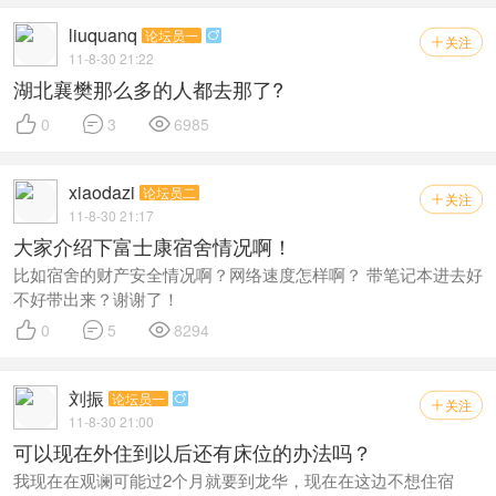
liuquanq
论坛员一

关注

11-8-30 21:22
湖北襄樊那么多的人都去那了?



0
3
6985
xiaodazi
论坛员二
关注

11-8-30 21:17
大家介绍下富士康宿舍情况啊！
比如宿舍的财产安全情况啊？网络速度怎样啊？ 带笔记本进去好
不好带出来？谢谢了！



0
5
8294
刘振
论坛员一

关注

11-8-30 21:00
可以现在外住到以后还有床位的办法吗？
我现在在观谰可能过2个月就要到龙华，现在在这边不想住宿