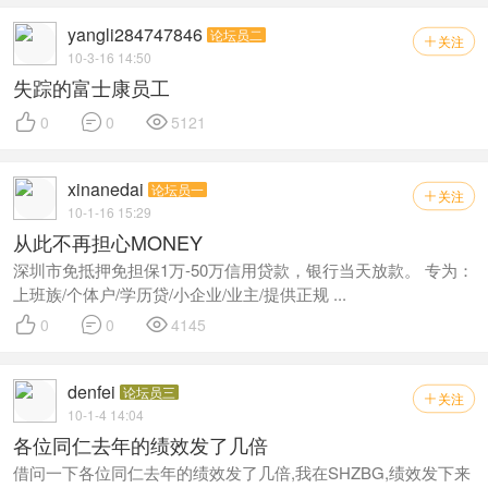
yangli284747846
论坛员二
关注

10-3-16 14:50
失踪的富士康员工



0
0
5121
xinanedai
论坛员一
关注

10-1-16 15:29
从此不再担心MONEY
深圳市免抵押免担保1万-50万信用贷款，银行当天放款。 专为：
上班族/个体户/学历贷/小企业/业主/提供正规 ...



0
0
4145
denfei
论坛员三
关注

10-1-4 14:04
各位同仁去年的绩效发了几倍
借问一下各位同仁去年的绩效发了几倍,我在SHZBG,绩效发下来