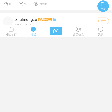



0
9
7898

发布
zhuimengzu
论坛员二

关注

09-6-8 22:37





热爱健身
社区首页
论坛
分类信息
我的
假若你对健身修型干兴趣欢迎加盟本人建的QQ群“身裁
美”（69150305），相信我们大家都会有意想不到的收获！ ...



0
0
4976
zhanglian
康人师三

关注

09-5-13 17:07
我聽人家說'住華為的女孩子沒有一個漂亮的撒﹗
有哪位美女自告奮勇的出來說說看撒﹐住華為的同仁有沒有靚一
點的呢?



0
61
23080