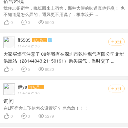
宿舍环境
我住志扬宿舍，晚班回来上宿舍，那种大便的味道真他妈臭！ 也
不知道是怎么弄的，通风更不用说了，根本没开 ...



0
0
5500
ff5535
论坛员二

关注

11-4-14 21:46
大家买煤气注意了 08年我有在深圳市乾坤燃气有限公司龙华
供应站（28144043 21150191）购买煤气，当时交了 ...



0
5
6020
伊ya
论坛员二
关注

11-4-14 21:46
询问
在L区宿舍上飞信怎么设置呀？ 急急急！！！



0
3
5279