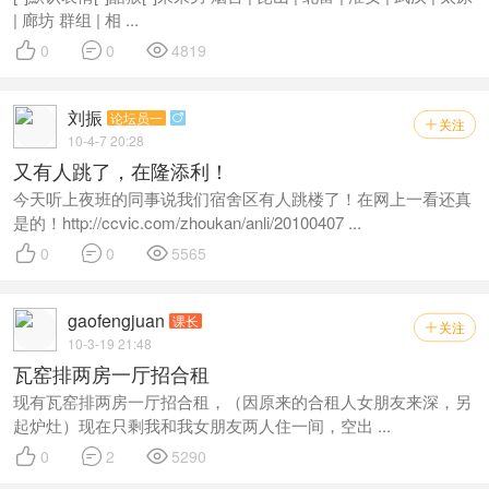
| 廊坊 群组 | 相 ...



0
0
4819
刘振
论坛员一

关注

10-4-7 20:28
又有人跳了，在隆添利！
今天听上夜班的同事说我们宿舍区有人跳楼了！在网上一看还真
是的！http://ccvic.com/zhoukan/anli/20100407 ...



0
0
5565
gaofengjuan
课长
关注

10-3-19 21:48
瓦窑排两房一厅招合租
现有瓦窑排两房一厅招合租，（因原来的合租人女朋友来深，另
起炉灶）现在只剩我和我女朋友两人住一间，空出 ...



0
2
5290