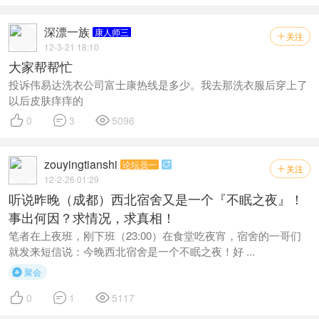
深漂一族
康人师三
关注

12-3-21 18:10
大家帮帮忙
投诉伟易达洗衣公司富士康热线是多少。我去那洗衣服后穿上了
以后皮肤痒痒的



0
3
5096
zouyingtianshi
论坛员一

关注

12-2-26 01:29
听说昨晚（成都）西北宿舍又是一个『不眠之夜』！
事出何因？求情况，求真相！
笔者在上夜班，刚下班（23:00）在食堂吃夜宵，宿舍的一哥们
就发来短信说：今晚西北宿舍是一个不眠之夜！好 ...
聚会




0
1
5117