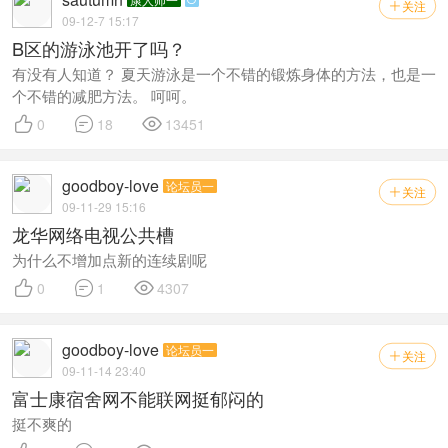
关注

09-12-7 15:17
B区的游泳池开了吗？
有没有人知道？ 夏天游泳是一个不错的锻炼身体的方法，也是一
个不错的减肥方法。 呵呵。



0
18
13451
goodboy-love
论坛员一
关注

09-11-29 15:16
龙华网络电视公共槽
为什么不增加点新的连续剧呢



0
1
4307
goodboy-love
论坛员一
关注

09-11-14 23:40
富士康宿舍网不能联网挺郁闷的
挺不爽的