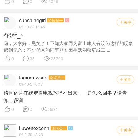



0
0
4049
sunshinegirl
论坛员一

关注

09-10-22 18:45
征婚^_^
嗨，大家好，见笑了！不知大家同为富士康人有没为这样的现象
感到无奈：不少优秀的同事朋友因生活圈狭窄或工 ...



0
35
25790
tomorrowsee
论坛员一
关注

09-10-5 16:47
请问宿舍在线观看电视放播不出来， 是怎么回事？请告
知，多谢！



0
0
3691
liuweifoxconn
论坛员一

关注

09-9-30 18:48