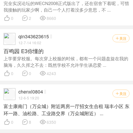
完全实况论坛的WECN2008正式版出了，还在宿舍下着呢，可惜
我接触的玩家少啊，自己一个人打着没多少意思，不 ...



0
2
8660
qin343623615
关注

12-7-14 16:02
百鸣园 E3你懂的
上学要穿校服。每次穿上校服的时候，都有一个问题盘旋在我的
脑海，久久挥之不去：既然学校不允许学生谈恋爱 ...



0
0
4243
chenxl0804
关注

12-6-5 19:20
富士康南门（万众城）附近两房一厅招女生合租 瑞丰小区 东
环一路、油松路、工业路交界（万众城附近） ...



0
8
6350