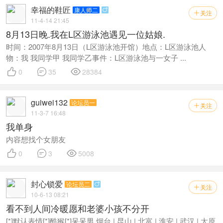
幸福的鞋匠
康人师二

关注

11-4-14 21:45
8月13日晚.我在L区游泳池遇见一位姑娘.
时间：2007年8月13日（L区游泳池开馆）地点：L区游泳池人
物：我 我同学甲 我同学乙事件：L区游泳池与一女子 ...



0
35
28384
guiwei132
论坛员一
关注

11-3-7 16:48
我单身
内容想找个女朋友



0
3
5008
封心锁爱
论坛员二

关注

10-6-13 08:21
看不到人间冷暖愿和老婆小孩不分开
[*]默认表情[*]酷猴[*]呆呆男 烟台 | 昆山 | 北富 | 淮安 | 武汉 | 太原