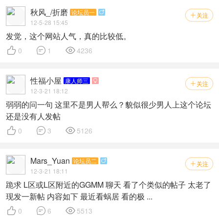
秋风_/折磨
论坛员一

关注

12-5-28 15:45
发觉，这个网站人气，真的比较低。



0
1
4236
性福小屋
康人师三

关注

12-3-21 18:12
弱弱的问一句 这里不是男人帮么？貌似很少男人上这个论坛
还是没有人发帖



0
3
5126
Mars_Yuan
论坛员二

关注

12-3-21 18:11
跪求 L区或L区附近的GGMM 聊天 看了个类似的帖子 太老了
现发一新帖 内容如下 最近看蜗居 看的极 ...



0
6
5513