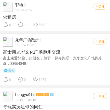
郭艳
关注

18-5-6 20:57
求租房



0
1
3532
龙华广场跑步
关注

15-3-14 11:28
富士康龙华文化广场跑步交流
富士康爱好跑步的朋友，加群一起奔跑吧！龙华文化广场跑步
群：336548491
聚会




0
0
3479
hongyu914
论坛员一

关注

12-10-19 00:42
寻玩实况足球的同仁！