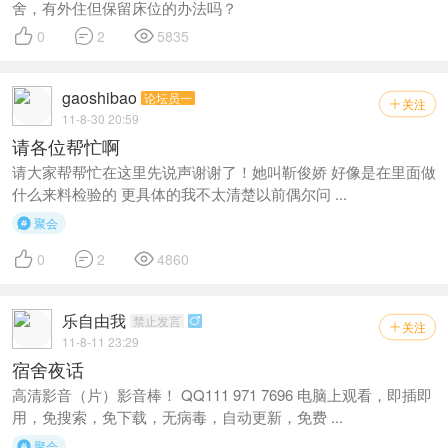
舍，有外住但保留床位的办法吗？



0
2
5835
gaoshibao
论坛员一
关注

11-8-30 20:59
请各位帮忙啊
请大家帮帮忙在这里先说声谢谢了！她叫靳俊娇 好像是在里面做
什么来料检验的 更具体的我不太清楚以前偶尔问 ...
聚会




0
2
4860
乐自由我
禁止发言

关注

11-8-11 23:29
宿舍夜话
高清影音（片）影音棒！ QQ111 971 7696 电脑上观看，即插即
用，免搜索，免下载，无病毒，自动更新，免费 ...
聚会
