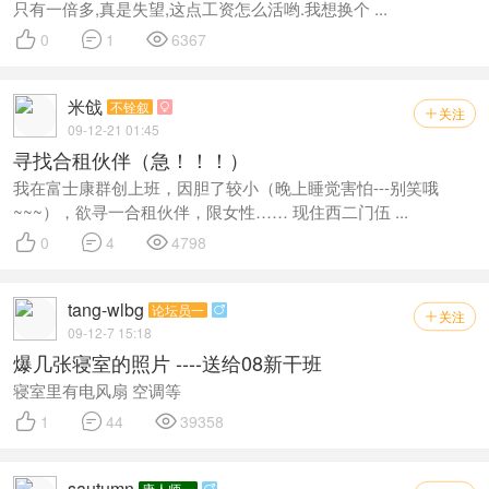
只有一倍多,真是失望,这点工资怎么活哟.我想换个 ...



0
1
6367
米戗
不铨叙

关注

09-12-21 01:45
寻找合租伙伴（急！！！）
我在富士康群创上班，因胆了较小（晚上睡觉害怕---别笑哦
~~~），欲寻一合租伙伴，限女性…… 现住西二门伍 ...



0
4
4798
tang-wlbg
论坛员一

关注

09-12-7 15:18
爆几张寝室的照片 ----送给08新干班
寝室里有电风扇 空调等



1
44
39358
sautumn
康人师一
