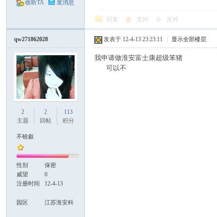
网
收听TA
发消息
回复
支持
反对
qw271862028
发表于 12-4-13 23:23:11
|
显示全部楼层
我申请做淮安富士康超级笨猪
可以不
2
2
113
主题
回帖
积分
不铨叙
性别
保密
威望
0
注册时间
12-4-13
园区
江苏淮安科
技园