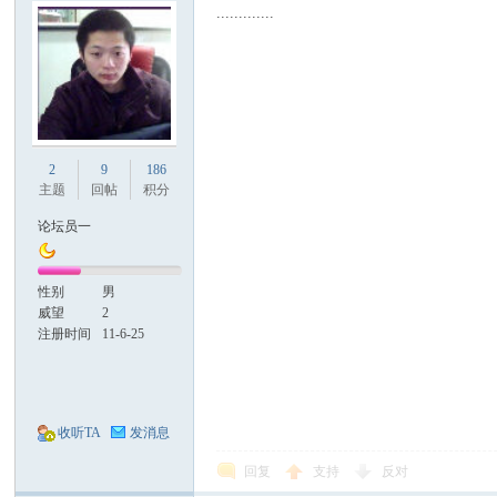
.............
康
2
9
186
主题
回帖
积分
论坛员一
性别
男
威望
2
人
注册时间
11-6-25
收听TA
发消息
回复
支持
反对