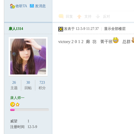
收听TA
发消息
回复
支持
反对
康人1314
发表于 12-5-9 11:27:37
|
显示全部楼层
victory:2 0 1 2 廊 坊 菁干班
总群
26
30
723
主题
回帖
积分
康人师一
威望
1
注册时间
12-5-9