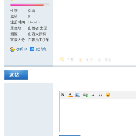
性别
保密
威望
0
注册时间
14-3-13
居住地
山西省 太原
市 小店区 小
园区
山西太原科
店街道
技园
富康人分
在职员工(1年
属
以内)
收听TA
发消息
回复
支持
反对