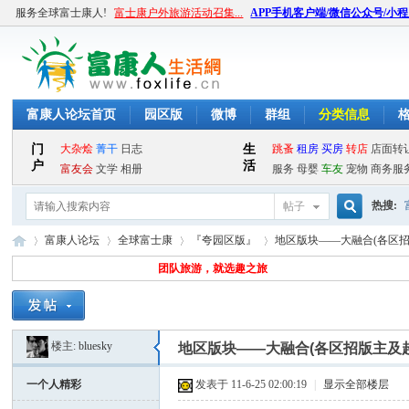
服务全球富士康人!
富士康户外旅游活动召集...
APP手机客户端/微信公众号/小
富康人论坛首页
园区版
微博
群组
分类信息
热搜:
帖子
搜
富康人论坛
全球富士康
『夸园区版』
地区版块——大融合(各区招
团队旅游，就选趣之旅
索
富
»
›
›
›
楼主:
bluesky
地区版块——大融合(各区招版主及
一个人精彩
发表于 11-6-25 02:00:19
|
显示全部楼层