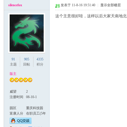
silencefox
发表于 11-8-16 19:51:40
|
显示全部楼层
生
这个主意很好哇，这样以后大家天南地北
91
905
4335
主题
回帖
积分
活
版主
威望
2
注册时间
08-10-1
园区
重庆科技园
富康人分
在职员工(5年
属
以上)