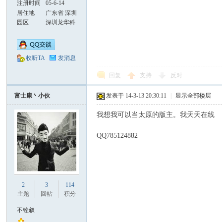
注册时间
05-6-14
居住地
广东省 深圳
市 宝安区 龙
园区
深圳龙华科
华街道
技园
收听TA
发消息
回复
支持
反对
富士康丶小伙
发表于 14-3-13 20:30:11
|
显示全部楼层
我想我可以当太原的版主。我天天在线
QQ785124882
2
3
114
主题
回帖
积分
不铨叙