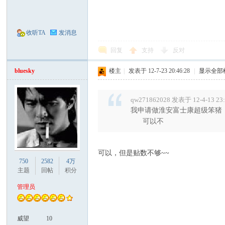
收听TA
发消息
回复
支持
反对
bluesky
楼主
|
发表于 12-7-23 20:46:28
|
显示全部
qw271862028 发表于 12-4-13 23
我申请做淮安富士康超级笨猪
可以不
可以，但是贴数不够~~
750
2582
4万
主题
回帖
积分
管理员
威望
10