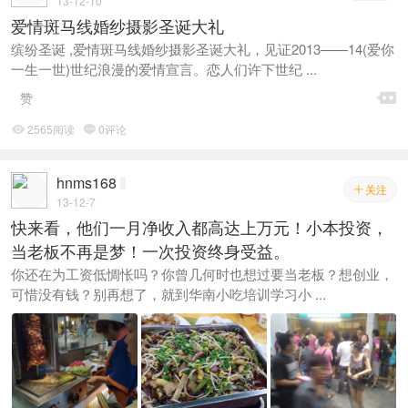
13-12-10
爱情斑马线婚纱摄影圣诞大礼
缤纷圣诞 ,爱情斑马线婚纱摄影圣诞大礼，见证2013——14(爱你
一生一世)世纪浪漫的爱情宣言。恋人们许下世纪 ...

赞
2565阅读
0评论


hnms168
关注

13-12-7
快来看，他们一月净收入都高达上万元！小本投资，
当老板不再是梦！一次投资终身受益。
你还在为工资低惆怅吗？你曾几何时也想过要当老板？想创业，
可惜没有钱？别再想了，就到华南小吃培训学习小 ...