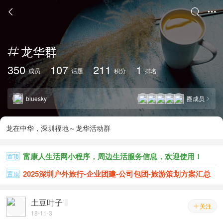



龙华群

350
107
211
1
成员
话题
积分
排名
bluesky
圈成员

龙在中华，深圳福地～龙华活动群
富康人生活网小程序，周边生活服务信息，欢迎使用！
置顶
2025深圳户外旅行-企业团建-公司包团-旅游策划方案汇总
置顶
土豆叶子
关注

18-11-3