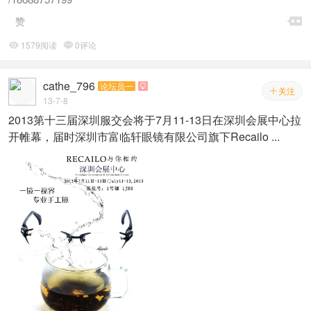

赞
1579阅读
0评论


cathe_796
论坛员一

关注

13-7-8
2013第十三届深圳服交会将于7月11-13日在深圳会展中心拉
开帷幕，届时深圳市富临轩眼镜有限公司旗下Recailo ...