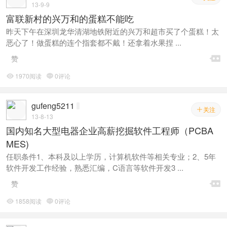
13-9-9
富联新村的兴万和的蛋糕不能吃
昨天下午在深圳龙华清湖地铁附近的兴万和超市买了个蛋糕！太
恶心了！做蛋糕的连个指套都不戴！还拿着水果捏 ...

赞
1970阅读
0评论


gufeng5211
关注

13-8-13
国内知名大型电器企业高薪挖掘软件工程师（PCBA
MES)
任职条件1、本科及以上学历，计算机软件等相关专业；2、5年
软件开发工作经验，熟悉汇编，C语言等软件开发3 ...

赞
1858阅读
0评论

