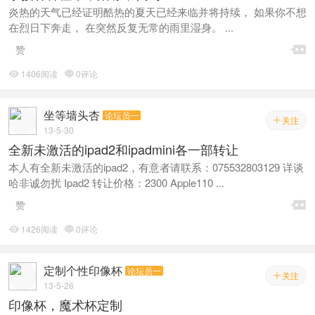
炎热的天气已经证明酷热的夏天已经来临并将持续， 如果你不想
在烈日下奔走， 在突然反复无常的雨里湿身。 ...

赞
1406阅读
0评论


坐等墙头杏
论坛员一
关注

13-5-30
全新未激活的ipad2和ipadmini各一部转让
本人有全新未激活的ipad2，有意者请联系：075532803129 详谈
哈非诚勿扰 Ipad2 转让价格：2300 Apple110 ...

赞
1426阅读
0评论


定制个性印像杯
论坛员一
关注

13-5-26
印像杯，魔术杯定制