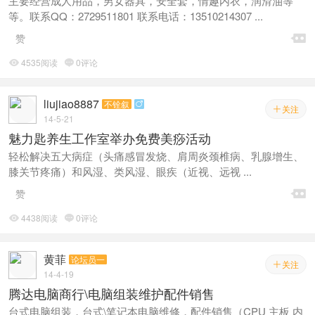
主要经营成人用品，男女器具，安全套，情趣内衣，润滑油等
等。联系QQ：2729511801 联系电话：13510214307 ...

赞
4535阅读
0评论


liujiao8887
不铨叙

关注

14-5-21
魅力匙养生工作室举办免费美痧活动
轻松解决五大病症（头痛感冒发烧、肩周炎颈椎病、乳腺增生、
膝关节疼痛）和风湿、类风湿、眼疾（近视、远视 ...

赞
4438阅读
0评论


黄菲
论坛员一
关注

14-4-19
腾达电脑商行\电脑组装维护配件销售
台式电脑组装，台式\笔记本电脑维修，配件销售（CPU 主板 内