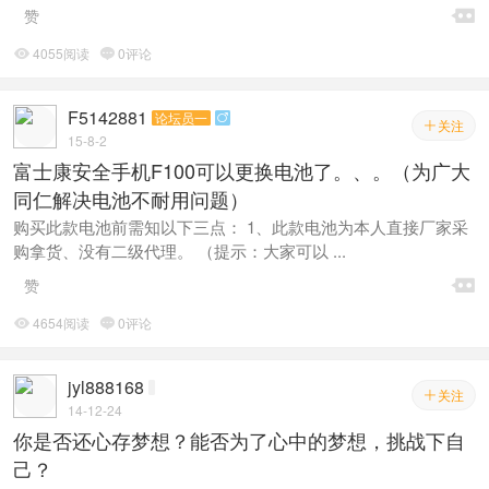

赞
4055阅读
0评论


F5142881
论坛员一

关注

15-8-2
富士康安全手机F100可以更换电池了。、。（为广大
同仁解决电池不耐用问题）
购买此款电池前需知以下三点： 1、此款电池为本人直接厂家采
购拿货、没有二级代理。 （提示：大家可以 ...

赞
4654阅读
0评论


jyl888168
关注

14-12-24
你是否还心存梦想？能否为了心中的梦想，挑战下自
己？