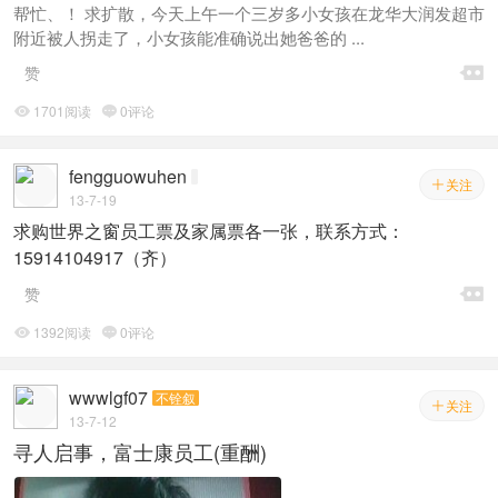
帮忙、！ 求扩散，今天上午一个三岁多小女孩在龙华大润发超市
附近被人拐走了，小女孩能准确说出她爸爸的 ...

赞
1701阅读
0评论


fengguowuhen
关注

13-7-19
求购世界之窗员工票及家属票各一张，联系方式：
15914104917（齐）

赞
1392阅读
0评论


wwwlgf07
不铨叙
关注

13-7-12
寻人启事，富士康员工(重酬)