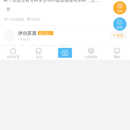

作。网报－确认－考试－录取－答辩，我处一条龙跟踪服务，确保学

赞
菜单
员按期拿证。 新希望教育，为你量身定做学历提升计划。 详情QQ
：339444345
1304阅读
0评论



发布
伊尔苏晨
论坛员一
关注

13-5-21
富士康一年一度体检不去可以不?






赞
社区首页
论坛
分类信息
我的
1092阅读
0评论


专属猪宝贝
关注

13-5-16
富士康员工私家车包车路游服务

赞
1305阅读
0评论

