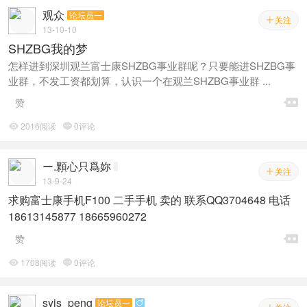
(含教堂，花海,风车，英式建筑等)+南澳海景(全程车接车送, 四对二
观众
论坛员一
服务拍摄，8:00-21:30拍完)； 2.服装5套：全场婚纱礼服任选5套，
关注

13-10-10
不分等级，造型5套； 3.相册3本：（16寸+10寸+苹果相册）入册精
SHZBG我的梦
修40张，底片全送带微调，设计师设计的相册模版也送； 4.相框3
怎样进到深圳观兰富士康SHZBG事业群呢？只要能进SHZBG事
个：新款韩式烤瓷九宫格(一个大的烤瓷面,镶有9张照片)，36*20的浪
业群，不发工资都划算，认识一个在观兰SHZBG事业群 ...
漫韩式框一个，浪漫大红双喜字框一个(双喜里面四个口,各镶有四张
照片)； 5.摆台3个：一个12寸的精品白色韩式考瓷摆台，一个10寸

赞
意大利水晶（边框会根据照片颜色变幻），一个7寸的韩式水晶摆
台； 6.挂画1张：酒店摆酒用的长一米二八的绢丝挂画，防潮，摆完
2016阅读
0评论


酒后也可以挂家里； 7.3D蓝光DVD一张，底片光盘一张，支持电脑
电视播放； 8.钱包照4张； 9.水晶钥匙扣一对（镶印了自己的照
ー.顆心只爲妳
片）； 10.如在深圳当地摆酒, 当日可以免费提供礼服及化妆造型。
关注

13-9-24
有需要著加QQ:309625414 电话：13418459937
求购富士康手机F100 二手手机 卖的 联系QQ3704648 电话
18613145877 18665960272

赞
1708阅读
0评论


syjs_peng
论坛员一
