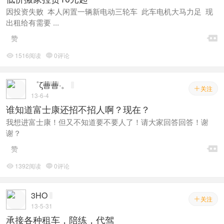
因投资失败 本人闲置一辆新电动三轮车 此车电机大马力足 现
出租给有需要 ...

赞
1516阅读
0评论


゜ζ蓸蓸·。
关注

13-6-4
谁知道富士康还招不招人啊？现在？
我想进富士康！但又不知道要不要人了！请大家回答回答！谢
谢？

赞
1392阅读
0评论


3HO
关注

13-5-31
承接各种租车，陪练，代驾