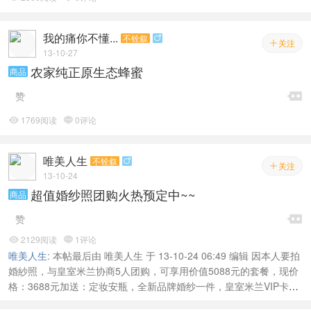
我的痛你不懂...
不铨叙

关注

13-10-27
农家纯正原生态蜂蜜
商品

赞
1769阅读
0评论


唯美人生
不铨叙

关注

13-10-24
超值婚纱照团购火热预定中~~
商品

赞
2129阅读
1评论


唯美人生
:
本帖最后由 唯美人生 于 13-10-24 06:49 编辑 因本人要拍
婚紗照，与皇室米兰协商5人团购，可享用价值5088元的套餐，现价
格：3688元加送：定妆安瓶，全新品牌婚纱一件，皇室米兰VIP卡一
张(每年可免费拍照一次)~ 1.景点3个：新装修3D内景+东莞龙凤山庄