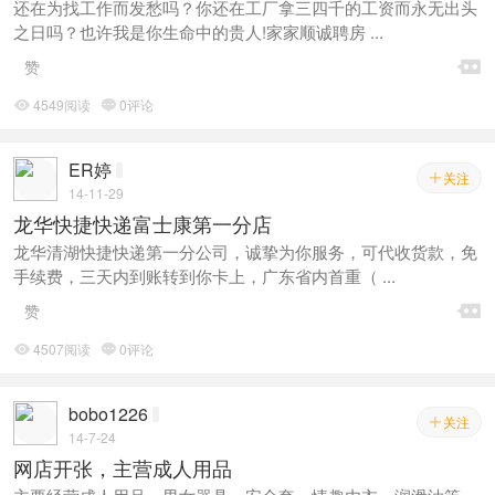
还在为找工作而发愁吗？你还在工厂拿三四千的工资而永无出头
之日吗？也许我是你生命中的贵人!家家顺诚聘房 ...

赞
4549阅读
0评论


ER婷
关注

14-11-29
龙华快捷快递富士康第一分店
龙华清湖快捷快递第一分公司，诚挚为你服务，可代收货款，免
手续费，三天内到账转到你卡上，广东省内首重（ ...

赞
4507阅读
0评论


bobo1226
关注

14-7-24
网店开张，主营成人用品