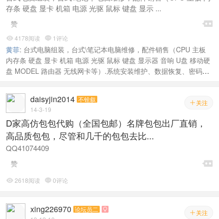
存条 硬盘 显卡 机箱 电源 光驱 鼠标 键盘 显示 ...

赞
4178阅读
1评论


黄菲
:
台式电脑组装，台式\笔记本电脑维修，配件销售（CPU 主板
内存条 硬盘 显卡 机箱 电源 光驱 鼠标 键盘 显示器 音响 U盘 移动硬
盘 MODEL 路由器 无线网卡等）.系统安装维护、数据恢复、密码破
解、硬件升级。本人从事电脑技术多年，现于龙华富士康CNSBG上
班，现有合伙电脑维修商店在关内罗湖，有在电脑方面需要帮助的同
daisyjin2014
不铨叙
仁和朋友可以找我，质量、价格、服务绝对放心，第一次不来是你的
关注

14-3-19
错，第二次不来是我的错（大不了一个电话沟通几句不就了解了）。
D家高仿包包代购（全国包邮）名牌包包出厂直销，
联系号：13544009575 黄飞 QQ：763741676
高品质包包，尽管和几千的包包去比...
QQ41074409

赞
2618阅读
0评论


xing226970
论坛员二

关注
