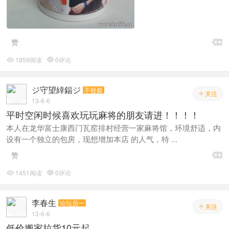

赞
1859阅读
0评论


ジ守望緈鍢ジ
不铨叙
关注

13-6-6
平时空闲时候喜欢玩玩麻将的朋友请进！！！！
本人在龙华富士康西门瓦窑排村经营一家麻将馆，环境舒适，内
设有一个独立的包房，现想增加本店 的人气，特 ...

赞
1451阅读
0评论


李春生
论坛员一
关注

13-6-6
低价搬家拉货10元起