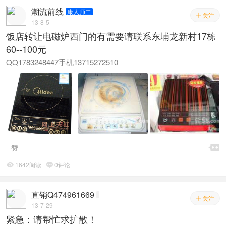
潮流前线
康人师二
关注

13-8-5
饭店转让电磁炉西门的有需要请联系东埔龙新村17栋
60--100元
QQ1783248447手机13715272510

赞
1642阅读
0评论


直销Q474961669
关注

13-7-29
紧急：请帮忙求扩散！