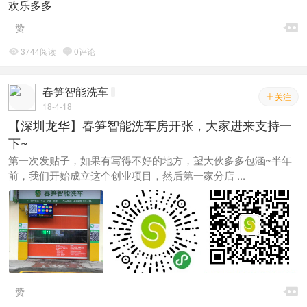
欢乐多多

赞
3744阅读
0评论


春笋智能洗车
关注

18-4-18
【深圳龙华】春笋智能洗车房开张，大家进来支持一
下~
第一次发贴子，如果有写得不好的地方，望大伙多多包涵~半年
前，我们开始成立这个创业项目，然后第一家分店 ...

赞