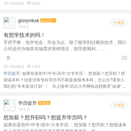
1632阅读
0评论


glorymkxk
论坛员一
关注

13-5-2
有想学技术的吗！
手把手教，包学包会，学会为止。除了能学到过硬的技术，我们
公司还开办独具市场需求营销理念，指导更顺利， ...

赞
1684阅读
1评论


学历提升
:
如果你是初中/中专/高中/大专学历： 想加薪？想升职？想
报读本科？但是没有专科学历书不能直接报考本科，怎么办?请加入
我们的“专本套读计划” ！ 马上报考“武汉大学网络远程教育”或者“华
中师范大学大学网络远程教育”2013秋专科（专业任选）。同时报
考“武汉科技大学成教本科”，2--2.5年时间“武汉科技大学成教本科”可
学历提升
不铨叙
以考完，拿到“武汉科技大学”本科毕业证以及学士学位。 马上报
关注

13-5-21
考“武汉地质大学自考专科” 同时报考“中南财经政大学自考本科”1-
想加薪？想升职吗？想提升学历吗？
-1.5年可以拿到“武汉地质大学”专科毕业证和“中南财经政大学”本科毕
如果你是初中/中专/高中/大专学历： 想加薪？想升职？想报读本
业证。 马上报考武汉大学、湖北工业大学（工程硕士）在职研究生。
科？但是没有专科学历书不能直接报考本科，怎 ...
华中师范大学农业推广和教育硕士操作。中国地质大学在职MBA操