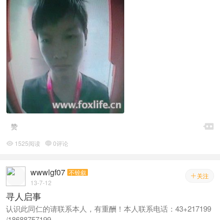

赞
1525阅读
0评论


wwwlgf07
不铨叙
关注

13-7-12
寻人启事
认识此同仁的请联系本人，有重酬！本人联系电话：43+217199
/18688757199