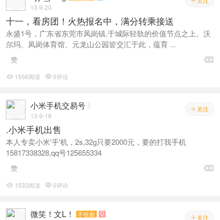
关注

13-9-20
十一，看房团！火热报名中，满分转乘接送
永盛1号，广东省东莞市凤岗镇,于城际轻轨的价值节点之上。沃
尔玛、凤岗体育馆、元龙山公园皆交汇于此，蕴育 ...

赞
1556阅读
0评论


小米手机交易号
关注

13-9-18
.小米手机出售
本人专卖小米'手'机，2s,32g只要2000元，要的打我手机
15817338328,qq号125655334

赞
1533阅读
0评论


微笑！文L！
不铨叙

关注
