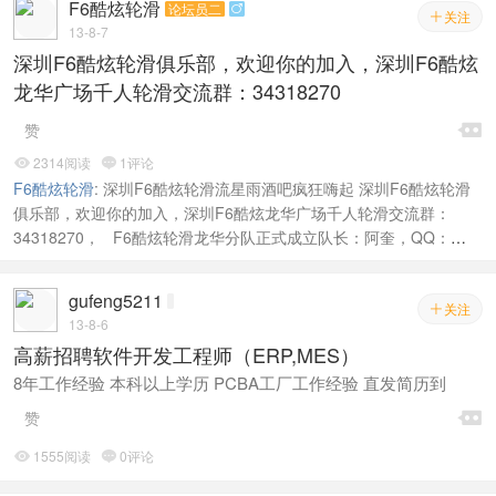
F6酷炫轮滑
论坛员二

关注

13-8-7
深圳F6酷炫轮滑俱乐部，欢迎你的加入，深圳F6酷炫
龙华广场千人轮滑交流群：34318270

赞
2314阅读
1评论


F6酷炫轮滑
:
深圳F6酷炫轮滑流星雨酒吧疯狂嗨起 深圳F6酷炫轮滑
俱乐部，欢迎你的加入，深圳F6酷炫龙华广场千人轮滑交流群：
34318270， F6酷炫轮滑龙华分队正式成立队长：阿奎，QQ：
136654622，电话：15919890303 42+727015 大量招收轮滑爱
好者，不管新人还是老油条，欢迎你们的加入，F6酷炫有你更精彩，
gufeng5211
酷炫唯我，唯我酷炫，有你有我有酷炫。
关注

13-8-6
高薪招聘软件开发工程师（ERP,MES）
8年工作经验 本科以上学历 PCBA工厂工作经验 直发简历到

赞
1555阅读
0评论

