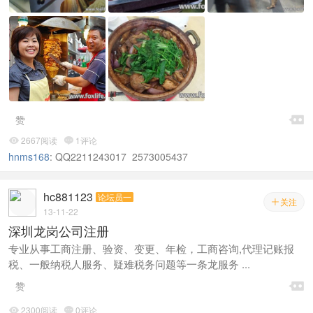

赞
2667阅读
1评论


hnms168
:
QQ2211243017 2573005437
hc881123
论坛员一
关注

13-11-22
深圳龙岗公司注册
专业从事工商注册、验资、变更、年检，工商咨询,代理记账报
税、一般纳税人服务、疑难税务问题等一条龙服务 ...

赞
2300阅读
0评论

