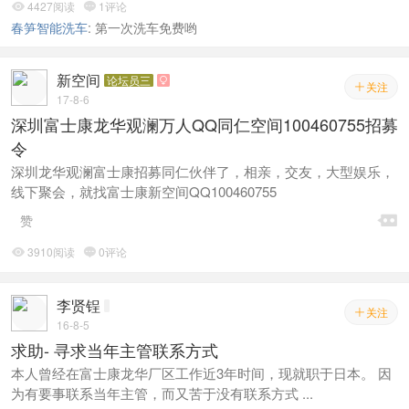
4427阅读
1评论


春笋智能洗车
:
第一次洗车免费哟
新空间
论坛员三

关注

17-8-6
深圳富士康龙华观澜万人QQ同仁空间100460755招募
令
深圳龙华观澜富士康招募同仁伙伴了，相亲，交友，大型娱乐，
线下聚会，就找富士康新空间QQ100460755

赞
3910阅读
0评论


李贤锃
关注

16-8-5
求助- 寻求当年主管联系方式
本人曾经在富士康龙华厂区工作近3年时间，现就职于日本。 因
为有要事联系当年主管，而又苦于没有联系方式 ...