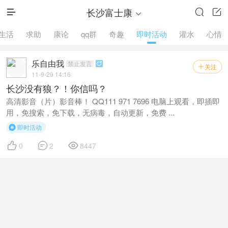
长沙富士康




生活
求助
康论
qq群
奇趣
即时活动
灌水
心情
乐自由我
禁止发言

关注

11-9-29 14:16
长沙没有狼？！你信吗？
高清影音（片）影音棒！ QQ111 971 7696 电脑上观看，即插即
用，免搜索，免下载，无病毒，自动更新，免费 ...
即时活动




0
2
8447