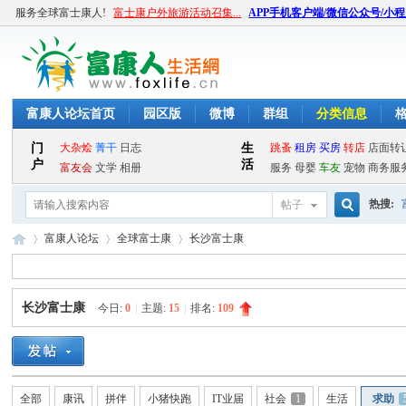
服务全球富士康人!
富士康户外旅游活动召集...
APP手机客户端/微信公众号/小
富康人论坛首页
园区版
微博
群组
分类信息
热搜:
帖子
搜
富康人论坛
全球富士康
长沙富士康
长沙富士康
今日:
0
|
主题:
15
|
排名:
109
索
富
»
›
›
全部
康讯
拼伴
小猪快跑
IT业届
社会
1
生活
求助