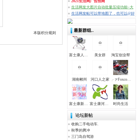
2021生活网广告招商
生活网发大图片自动批量压缩功能~大
图轻松
生活网发帖可以带地图了，也可以@好
友
最新群组..
本版积分规则
富士康人脉经营群
美女群
淘宝创业帮
湖南郴州
河口人之家
╭ァFoxconn｀
富士康新空间
富士康河南老乡
时尚生活
论坛新帖
收购二手电动车.
秋季的腾冲
三门岛自驾游