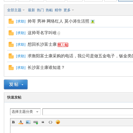
全部主题
最新
热门
热帖
精华
更多
帅哥 男神 网络红人 莫小涛生活照
[
求助
]
康
这帅哥名字叫啥
[
求助
]
想回长沙富士康
[
求助
]
求衡阳富士康采购的电话，我公司是做五金电子，钣金类
[
求助
]
长沙富士康谁知道？
[
求助
]
人
快速发帖
选择主题分类