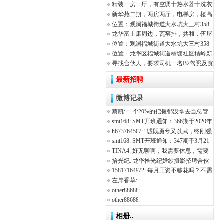
精装一房一厅，有空调十热水器十洗衣
机十冰
新华苑二期，两房两厅，电梯房，楼高
18层。
位置：观澜福城街道大水坑大三村358
CD栋
龙华富士康周边，瓦窑排，共和，伍屋
村等！
位置：观澜福城街道大水坑大三村358
CD栋
位置：龙华区福城街道桔塘社区桔岭新
村262
寻找合伙人，要求司机一名B2驾照及资
格证，
最新招聘
微博记录
蔡凯
:
一个20%的把握都没拿去当总管
理，富士康就 ...
smt168
:
SMT开班通知：366期于2020年
02月01号开班， ...
h673764507
:
“诚既勇兮又以武，终刚强
兮不可凌。身既死 ...
smt168
:
SMT开班通知：347期于3月21
号开班，开始定 ...
TINA4
:
好无聊啊，我需要休息，需要
放自己一个长假 ...
拾光纪
:
龙华拾光纪婚纱摄影招聘合伙
人，工资现结 ...
15817164972
:
每月工资不够花吗？不需
要你贷款，不需要你 ...
左岸香草
:
0c2e8554fa474d23a6f54463131cf40d.jpg
other88688
:
年 ...
fe622d027e8a26f70050fdf87d9f845a标识
other88688
:
求解
fe622d027e8a26f70050fdf87d9f845a标识
相册..
求解