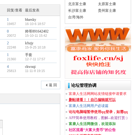
北京富士康
太原富士康
回复/查看
最后发表
长沙富士康
贵州富士康
台湾/海外
1
bluesky
19457
16-10-6 18:57
0
帅哥891642402
20072
15-10-11 15:42
2
lcbzjy
22248
15-9-25 10:18
1
手套
21360
12-7-11 17:57
4
ckwuqi
25813
11-11-8 19:15
返 回
论坛管理协调
富康人生活网网站友情链接申请要求
删帖请看！！自己编辑就可以
富康人生活网用户必读篇
论坛电脑端暂停使用qq登录，如需qq
登录请下
APP简单使用教程，图解--欢迎打赏:）
富康人生活网微信，欢迎添加
社区流通“大富大贵币”的公告