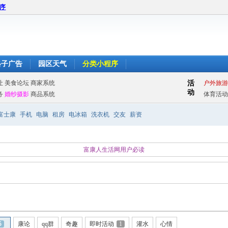
程序
格子广告
园区天气
分类小程序
富士康
手机
电脑
租房
电冰箱
洗衣机
交友
薪资
富康人生活网用户必读
5
康论
qq群
奇趣
即时活动
1
灌水
心情