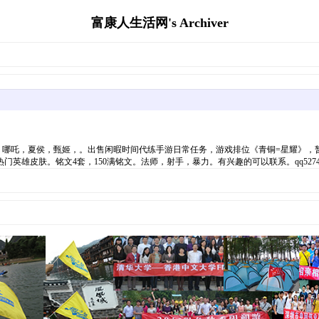
富康人生活网's Archiver
，哪吒，夏侯，甄姬，。出售闲暇时间代练手游日常任务，游戏排位《青铜=星耀》，
皮肤。铭文4套，150满铭文。法师，射手，暴力。有兴趣的可以联系。qq527489