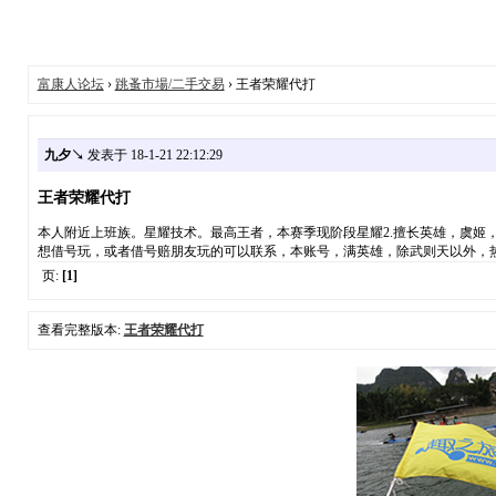
富康人论坛
›
跳蚤市場/二手交易
› 王者荣耀代打
九夕↘
发表于 18-1-21 22:12:29
王者荣耀代打
本人附近上班族。星耀技术。最高王者，本赛季现阶段星耀2.擅长英雄，虞姬
想借号玩，或者借号赔朋友玩的可以联系，本账号，满英雄，除武则天以外，热门英雄
页:
[1]
查看完整版本:
王者荣耀代打